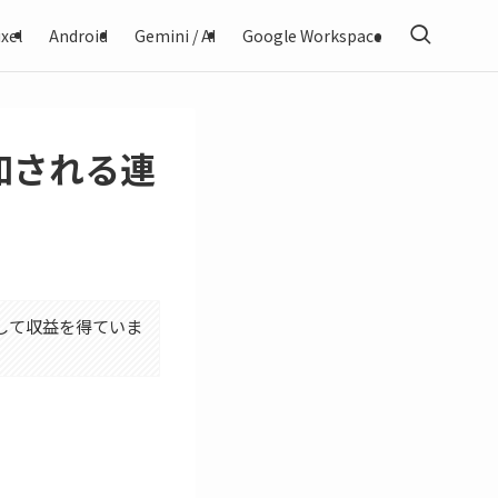
xel
Android
Gemini / AI
Google Workspace
通知される連
利用して収益を得ていま