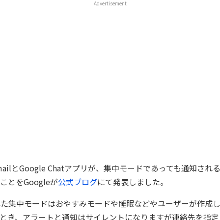
Advertisement
mailとGoogle Chatアプリが、集中モードであっても通知さ
とをGoogleが
公式ブログ
にて発表しました。
入された集中モードはおやすみモードや睡眠などやユーザーが作成
とき、アラートと通知はサイレントになりますが連絡先を指定