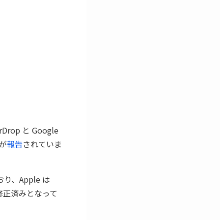
p と Google
とが
報告
されていま
、Apple は
れぞれ修正済みとなって