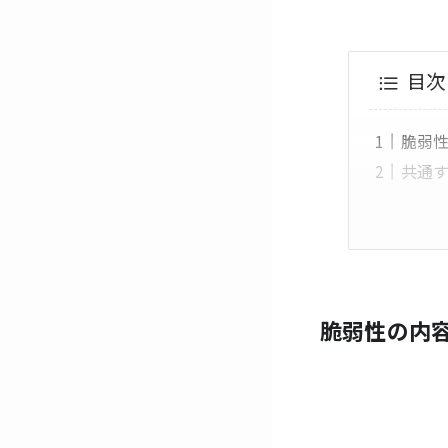
目次
脆弱
共通
脆弱性の内