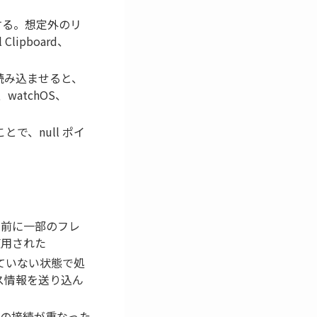
存在する。想定外のリ
lipboard、
を読み込ませると、
atchOS、
で、null ポイ
する前に一部のフレ
が使用された
ていない状態で処
レス情報を送り込ん
つの接続が重なった