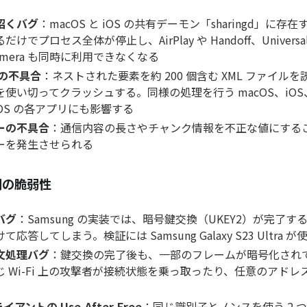
招くバグ
：macOS と iOS の共有デーモン「sharingd」に
でプロセス全体が停止し、AirPlay や Handoff、Universal C
y Camera も同時に利用できなくなる
ーの不具合
：ネストされた要素を約 200 個含む XML ファイル
使い切ってクラッシュする。同様の処理を行う macOS、iOS、w
ionOS の各アプリにも影響する
サーの不具合
：通信内容の長さやチャンク情報を不正な値にすること
ーを発生させられる
e 側の脆弱性
バグ
：Samsung の実装では、暗号鍵交換（UKEY2）が完了
応答してしまう。検証には Samsung Galaxy S23 Ultra 
文処理バグ
：鍵交換の完了後も、一部のフレームが暗号化され
 Wi-Fi 上の攻撃者が接続状態を乗っ取ったり、任意のアド
イアントの Use-After-Free
：同じ識別子とノンスを使う 2 