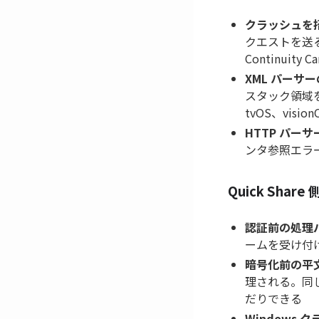
クラッシュを
クエストを送るだけ
Continuit
XML パーサ
スタック領域を
tvOS、vis
HTTP パー
ンタ参照エラ
Quick Shar
認証前の処理
ームを受け付けて
暗号化前の平
理される。同じ
だりできる
Windows クラ