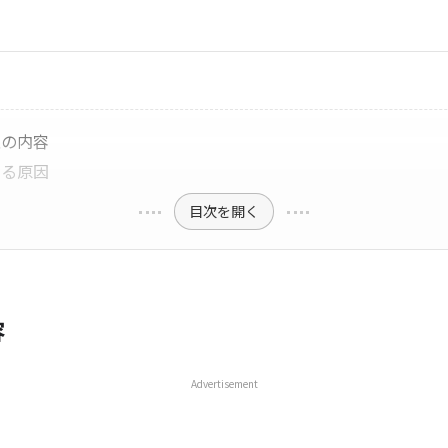
性の内容
する原因
目次を開く
容
Advertisement