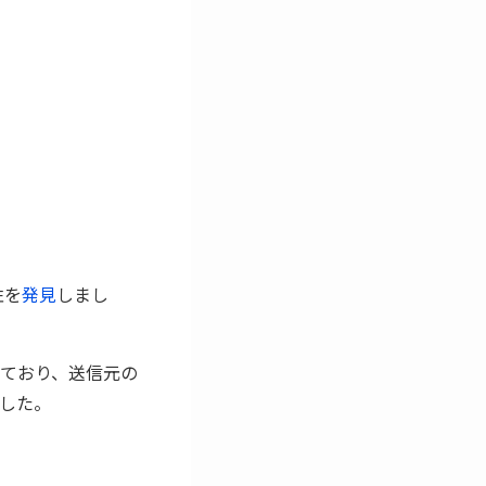
性を
発見
しまし
ており、送信元の
した。