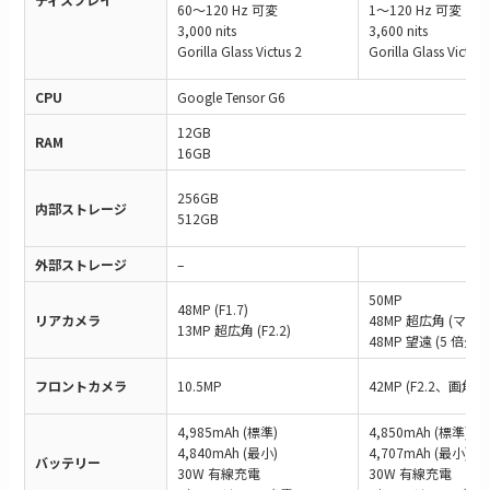
60〜120 Hz 可変
1〜120 Hz 可変
3,000 nits
3,600 nits
Gorilla Glass Victus 2
Gorilla Glass Victus 
CPU
Google Tensor G6
12GB
RAM
16GB
256GB
内部ストレージ
512GB
外部ストレージ
–
50MP
48MP (F1.7)
リアカメラ
48MP 超広角 (マクロ
13MP 超広角 (F2.2)
48MP 望遠 (5 倍光
フロントカメラ
10.5MP
42MP (F2.2、画角 1
4,985mAh (標準)
4,850mAh (標準)
4,840mAh (最小)
4,707mAh (最小)
バッテリー
30W 有線充電
30W 有線充電