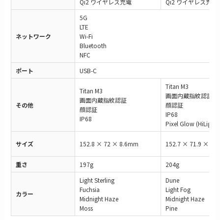
Qi2 ワイヤレス充電
Qi2 ワイヤレス充電
5G
LTE
ネットワーク
Wi-Fi
Bluetooth
NFC
ポート
USB-C
Titan M3
Titan M3
画面内蔵指紋認証
画面内蔵指紋認証
その他
顔認証
顔認証
IP68
IP68
Pixel Glow (HiLight)
サイズ
152.8 × 72 × 8.6mm
152.7 × 71.9 × 8.
重さ
197g
204g
Light Sterling
Dune
Fuchsia
Light Fog
カラー
Midnight Haze
Midnight Haze
Moss
Pine