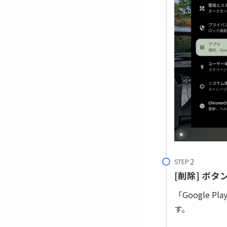
STEP
[削除] ボ
「Google 
す。