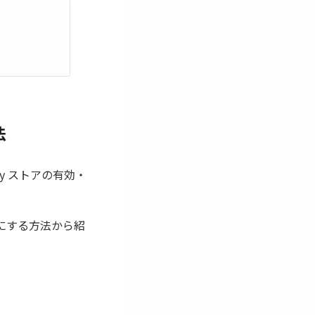
法
ay ストアの有効・
効にする方法から紹