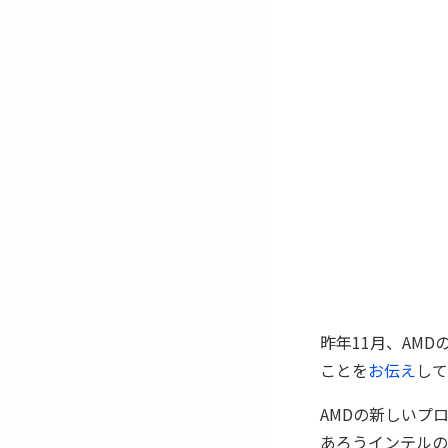
昨年11月、AMD
ことを
お伝え
して
AMDの新しいプ
あろうインテルのTi