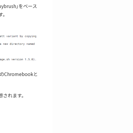
uybrush｣をベース
す。
romebookと
想されます。