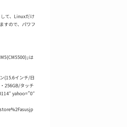
て、Linuxだけ
ますので、パワフ
(CM5500)｣は
ソコン(15.6インチ/日
B・256GB/タッチ
″ yahoo=”0″
store%2Fasusjp