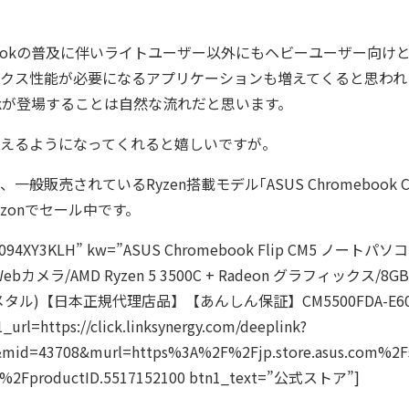
bookの普及に伴いライトユーザー以外にもヘビーユーザー向けとし
クス性能が必要になるアプリケーションも増えてくると思われ
ookが登場することは自然な流れだと思います。
えるようになってくれると嬉しいですが。
般販売されているRyzen搭載モデル｢ASUS Chromebook CM5
zonでセール中です。
”B094XY3KLH” kw=”ASUS Chromebook Flip CM5 ノートパ
カメラ/AMD Ryzen 5 3500C + Radeon グラフィックス/8G
ル)【日本正規代理店品】【あんしん保証】CM5500FDA-E60114
_url=https://click.linksynergy.com/deeplink?
&mid=43708&murl=https%3A%2F%2Fjp.store.asus.com%2F
%2FproductID.5517152100 btn1_text=”公式ストア”]